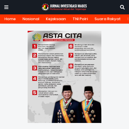
Home
Nasional
Kejaksaan
TNI Polri
Suara Rakyat