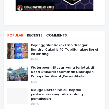
POPULAR
RECENTS
COMMENTS
Kejanggalan Rokok Lato di Bogor:
Bandrol Cukai Isi 10, Tapi Bungkus Berisi
20 Batang
16.44
Waterboom Situsari yang terletak di
Desa Situsari Kecamatan Cisurupan
Kabupaten Garut ,Resmi dibuka
15.03
Diduga Dokter Inisial I kepala
puskesmas sungaililin dalang
pemalsuan
00.35