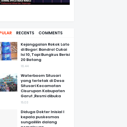
PULAR
RECENTS
COMMENTS
Kejanggalan Rokok Lato
di Bogor: Bandrol Cukai
Isi 10, Tapi Bungkus Berisi
20 Batang
16.44
Waterboom Situsari
yang terletak di Desa
Situsari Kecamatan
Cisurupan Kabupaten
Garut ,Resmi dibuka
15.03
Diduga Dokter Inisial I
kepala puskesmas
sungaililin dalang