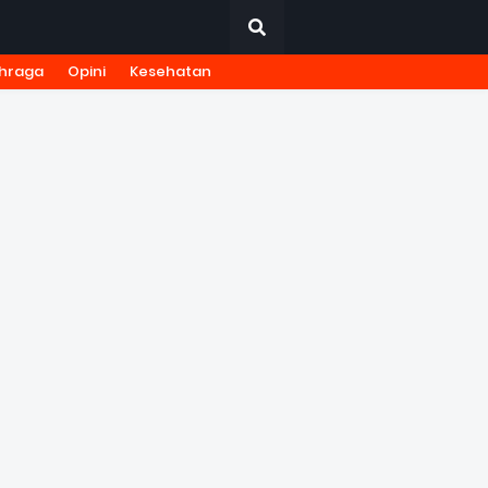
hraga
Opini
Kesehatan
URNALISTIK