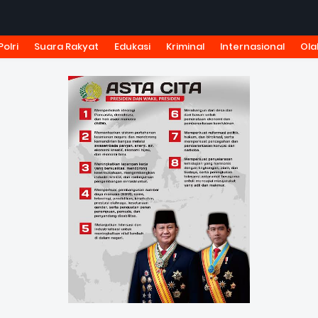
Polri
Suara Rakyat
Edukasi
Kriminal
Internasional
Ola
KSI
TARIF IKLAN
PEDOMAN MEDIA SIBER
KODE ETIK J