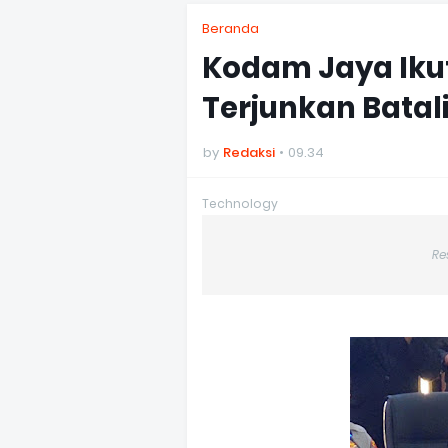
Beranda
Kodam Jaya Ikut
Terjunkan Bata
by
Redaksi
09.34
Technology
Re