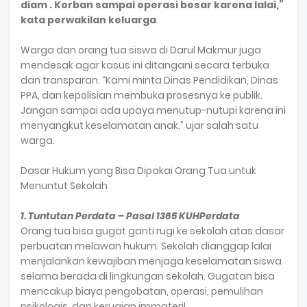
diam . Korban sampai operasi besar karena lalai,”
kata perwakilan keluarga
.
Warga dan orang tua siswa di Darul Makmur juga
mendesak agar kasus ini ditangani secara terbuka
dan transparan. “Kami minta Dinas Pendidikan, Dinas
PPA, dan kepolisian membuka prosesnya ke publik.
Jangan sampai ada upaya menutup-nutupi karena ini
menyangkut keselamatan anak,” ujar salah satu
warga.
Dasar Hukum yang Bisa Dipakai Orang Tua untuk
Menuntut Sekolah
1. Tuntutan Perdata – Pasal 1365 KUHPerdata
Orang tua bisa gugat ganti rugi ke sekolah atas dasar
perbuatan melawan hukum. Sekolah dianggap lalai
menjalankan kewajiban menjaga keselamatan siswa
selama berada di lingkungan sekolah. Gugatan bisa
mencakup biaya pengobatan, operasi, pemulihan
psikologis, dan kerugian immateril.