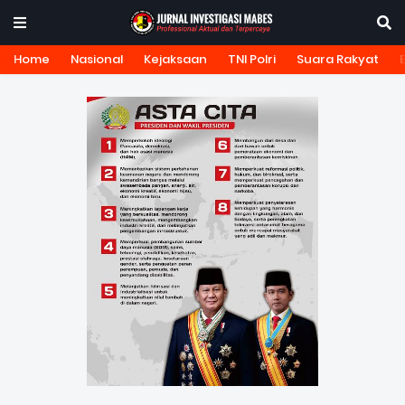
Home
Nasional
Kejaksaan
TNI Polri
Suara Rakyat