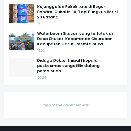
Kejanggalan Rokok Lato di Bogor:
Bandrol Cukai Isi 10, Tapi Bungkus Berisi
20 Batang
16.44
Waterboom Situsari yang terletak di
Desa Situsari Kecamatan Cisurupan
Kabupaten Garut ,Resmi dibuka
15.03
Diduga Dokter Inisial I kepala
puskesmas sungaililin dalang
pemalsuan
00.35
Responsive Advertisement