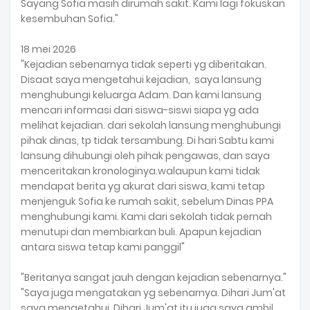
Sayang Sofia masih dirumah sakit. Kami lagi fokuskan
kesembuhan Sofia."
18 mei 2026
"Kejadian sebenarnya tidak seperti yg diberitakan.
Disaat saya mengetahui kejadian, saya lansung
menghubungi keluarga Adam. Dan kami lansung
mencari informasi dari siswa-siswi siapa yg ada
melihat kejadian. dari sekolah lansung menghubungi
pihak dinas, tp tidak tersambung. Di hari Sabtu kami
lansung dihubungi oleh pihak pengawas, dan saya
menceritakan kronologinya.walaupun kami tidak
mendapat berita yg akurat dari siswa, kami tetap
menjenguk Sofia ke rumah sakit, sebelum Dinas PPA
menghubungi kami. Kami dari sekolah tidak pernah
menutupi dan membiarkan buli. Apapun kejadian
antara siswa tetap kami panggil"
"Beritanya sangat jauh dengan kejadian sebenarnya."
"Saya juga mengatakan yg sebenarnya. Dihari Jum'at
saya mengetahui. Dihari Jum'at itu juga saya ambil