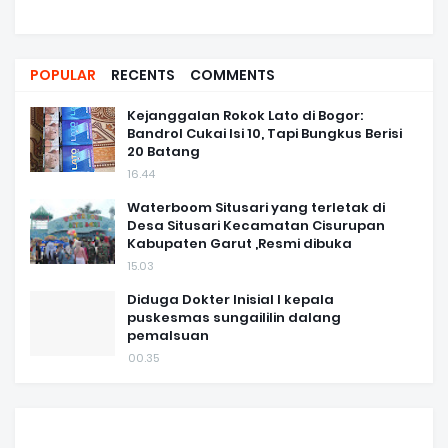
POPULAR
RECENTS
COMMENTS
Kejanggalan Rokok Lato di Bogor:
Bandrol Cukai Isi 10, Tapi Bungkus Berisi
20 Batang
16.44
Waterboom Situsari yang terletak di
Desa Situsari Kecamatan Cisurupan
Kabupaten Garut ,Resmi dibuka
15.03
Diduga Dokter Inisial I kepala
puskesmas sungaililin dalang
pemalsuan
00.35