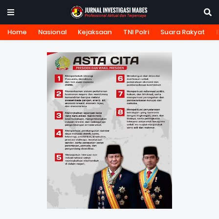
Home
Nasional
Kejaksaan
TNI Polri
Suara Rakyat