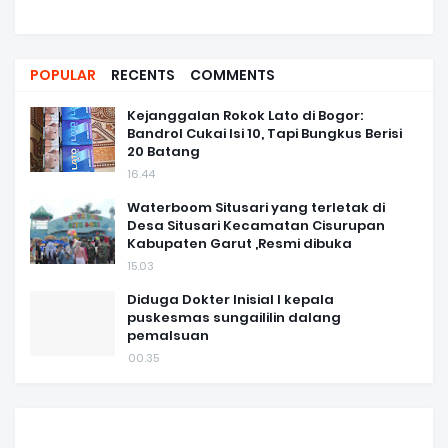
POPULAR
RECENTS
COMMENTS
Kejanggalan Rokok Lato di Bogor:
Bandrol Cukai Isi 10, Tapi Bungkus Berisi
20 Batang
16.44
Waterboom Situsari yang terletak di
Desa Situsari Kecamatan Cisurupan
Kabupaten Garut ,Resmi dibuka
15.03
Diduga Dokter Inisial I kepala
puskesmas sungaililin dalang
pemalsuan
00.35