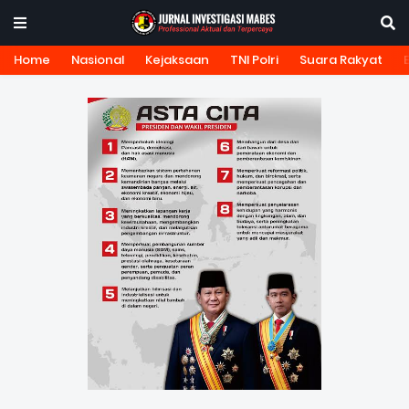
Home
Nasional
Kejaksaan
TNI Polri
Suara Rakyat