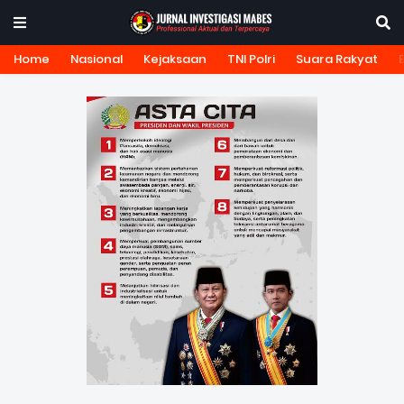
Home
Nasional
Kejaksaan
TNI Polri
Suara Rakyat