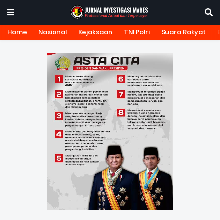
Home
Nasional
Kejaksaan
TNI Polri
Suara Rakyat