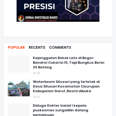
POPULAR
RECENTS
COMMENTS
Kejanggalan Rokok Lato di Bogor:
Bandrol Cukai Isi 10, Tapi Bungkus Berisi
20 Batang
16.44
Waterboom Situsari yang terletak di
Desa Situsari Kecamatan Cisurupan
Kabupaten Garut ,Resmi dibuka
15.03
Diduga Dokter Inisial I kepala
puskesmas sungaililin dalang
pemalsuan