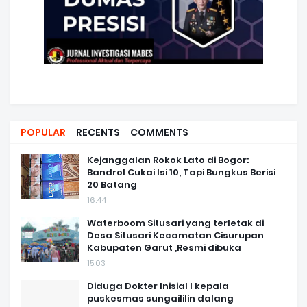
POPULAR
RECENTS
COMMENTS
Kejanggalan Rokok Lato di Bogor:
Bandrol Cukai Isi 10, Tapi Bungkus Berisi
20 Batang
16.44
Waterboom Situsari yang terletak di
Desa Situsari Kecamatan Cisurupan
Kabupaten Garut ,Resmi dibuka
15.03
Diduga Dokter Inisial I kepala
puskesmas sungaililin dalang