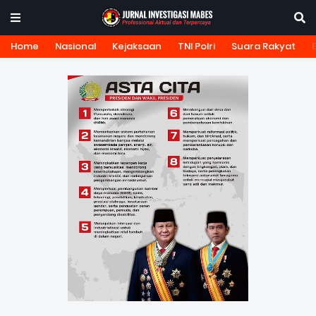
Home
Nasional
Kejaksaan
TNI Polri
Suara Rakyat