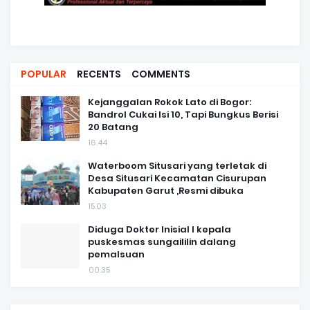
POPULAR
RECENTS
COMMENTS
Kejanggalan Rokok Lato di Bogor:
Bandrol Cukai Isi 10, Tapi Bungkus Berisi
20 Batang
16.44
Waterboom Situsari yang terletak di
Desa Situsari Kecamatan Cisurupan
Kabupaten Garut ,Resmi dibuka
15.03
Diduga Dokter Inisial I kepala
puskesmas sungaililin dalang
pemalsuan
00.35