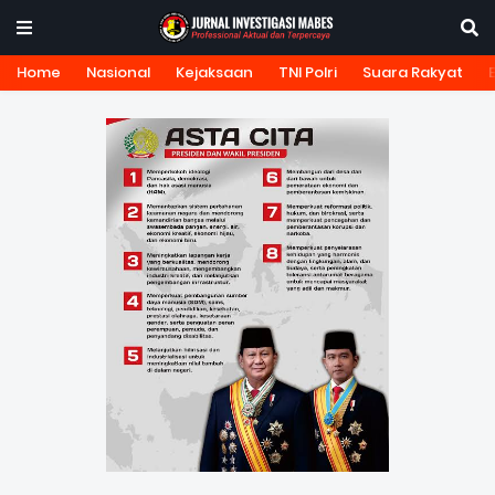
Home
Nasional
Kejaksaan
TNI Polri
Suara Rakyat