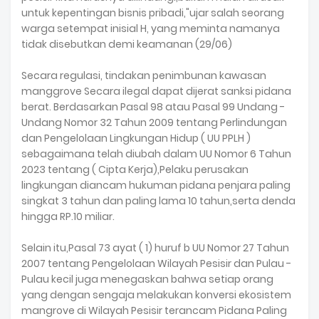
untuk kepentingan bisnis pribadi,"ujar salah seorang
warga setempat inisial H, yang meminta namanya
tidak disebutkan demi keamanan (29/06)
Secara regulasi, tindakan penimbunan kawasan
manggrove Secara ilegal dapat dijerat sanksi pidana
berat. Berdasarkan Pasal 98 atau Pasal 99 Undang -
Undang Nomor 32 Tahun 2009 tentang Perlindungan
dan Pengelolaan Lingkungan Hidup ( UU PPLH )
sebagaimana telah diubah dalam UU Nomor 6 Tahun
2023 tentang ( Cipta Kerja),Pelaku perusakan
lingkungan diancam hukuman pidana penjara paling
singkat 3 tahun dan paling lama 10 tahun,serta denda
hingga RP.10 miliar.
Selain itu,Pasal 73 ayat ( 1) huruf b UU Nomor 27 Tahun
2007 tentang Pengelolaan Wilayah Pesisir dan Pulau -
Pulau kecil juga menegaskan bahwa setiap orang
yang dengan sengaja melakukan konversi ekosistem
mangrove di Wilayah Pesisir terancam Pidana Paling