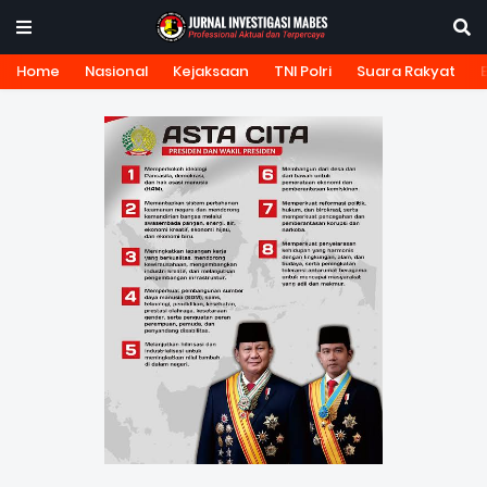
Home
Nasional
Kejaksaan
TNI Polri
Suara Rakyat