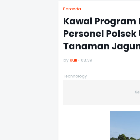
Beranda
Kawal Program 
Personel Polsek
Tanaman Jagun
by
Ruli
08.39
Technology
Re