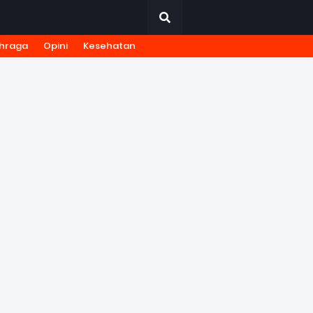
hraga
Opini
Kesehatan
URNALISTIK