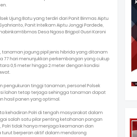
en.
sek Ujung Batu yang terdiri dari Panit Binmas Aiptu
Syahrianto, Panit Intelkam Aiptu Jonggi Pardede,
 Bhabinkamtibmas Desa Ngaso Brigpol Gusri Karoni
, tanaman jagung pipil jenis hibrida yang ditanam
rusia 77 hari menunjukkan perkembangan yang cukup
ntara 0,5 meter hingga 2 meter dengan kondisi
awat.
 pengukuran tinggi tanaman, personel Polsek
isi lahan tetap terjaga sehingga tanaman dapat
hasil panen yang optimal.
ta kehadiran Polri di tengah masyarakat dalam
ai salah satu pilar penting ketahanan pangan
ut, Polri tidak hanya menjaga keamanan dan
a turut berperan aktif dalam mendorong