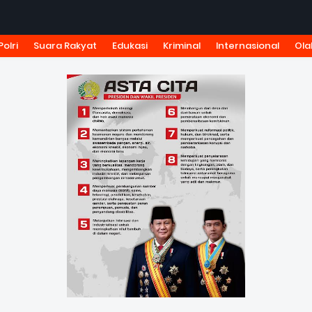
Polri
Suara Rakyat
Edukasi
Kriminal
Internasional
Ola
KSI
TARIF IKLAN
PEDOMAN MEDIA SIBER
KODE ETIK J