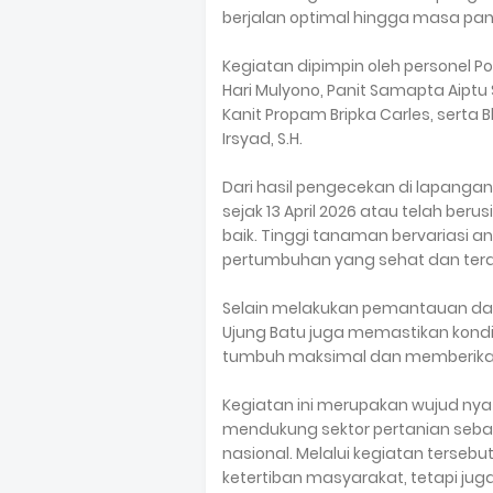
berjalan optimal hingga masa pan
Kegiatan dipimpin oleh personel Pol
Hari Mulyono, Panit Samapta Aiptu 
Kanit Propam Bripka Carles, serta
Irsyad, S.H.
Dari hasil pengecekan di lapangan
sejak 13 April 2026 atau telah be
baik. Tinggi tanaman bervariasi a
pertumbuhan yang sehat dan ter
Selain melakukan pemantauan dan
Ujung Batu juga memastikan kond
tumbuh maksimal dan memberikan 
Kegiatan ini merupakan wujud nya
mendukung sektor pertanian sebag
nasional. Melalui kegiatan terseb
ketertiban masyarakat, tetapi jug