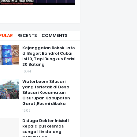
PULAR
RECENTS
COMMENTS
Kejanggalan Rokok Lato
di Bogor: Bandrol Cukai
Isi 10, Tapi Bungkus Berisi
20 Batang
16.44
Waterboom Situsari
yang terletak di Desa
Situsari Kecamatan
Cisurupan Kabupaten
Garut ,Resmi dibuka
15.03
Diduga Dokter Inisial I
kepala puskesmas
sungaililin dalang