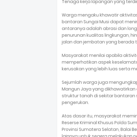
Tenaga kerja lapangan yang terdir
Warga mengaku khawatir aktivita
bantaran Sungai Musi dapat meni
antaranya adalah abrasi dan longs
penurunan kualitas lingkungan, hi
jalan dan jembatan yang berada tid
Masyarakat menilai apabila aktivi
memperhatikan aspek keselamata
kerusakan yang lebih luas serta
Sejumlah warga juga mengungkap
Mangun Jaya yang dikhawatirkan
struktur tanah di sekitar bantar
pengerukan.
Atas dasar itu, masyarakat memint
Reserse Kriminal Khusus Polda Sum
Provinsi Sumatera Selatan, Balai Be
lainnya untuk segera melakukan p