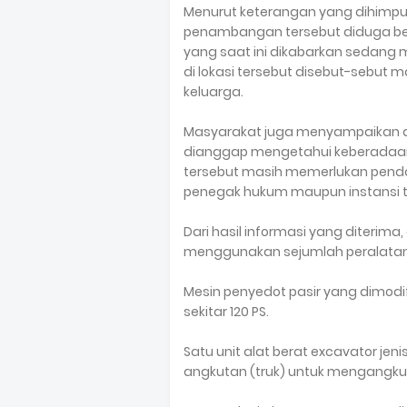
Menurut keterangan yang dihimpu
penambangan tersebut diduga berk
yang saat ini dikabarkan sedang m
di lokasi tersebut disebut-sebut m
keluarga.
Masyarakat juga menyampaikan a
dianggap mengetahui keberadaan a
tersebut masih memerlukan penda
penegak hukum maupun instansi te
Dari hasil informasi yang diterim
menggunakan sejumlah peralatan, 
Mesin penyedot pasir yang dimod
sekitar 120 PS.
Satu unit alat berat excavator je
angkutan (truk) untuk mengangkut 