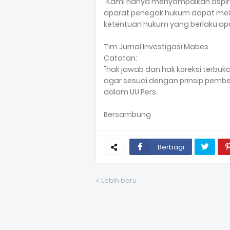
"Kami hanya menyampaikan aspira
aparat penegak hukum dapat mel
ketentuan hukum yang berlaku ap
Tim Jurnal Investigasi Mabes
Catatan:
"hak jawab dan hak koreksi terbu
agar sesuai dengan prinsip pemb
dalam UU Pers.
Bersambung
Berbagi
Lebih baru