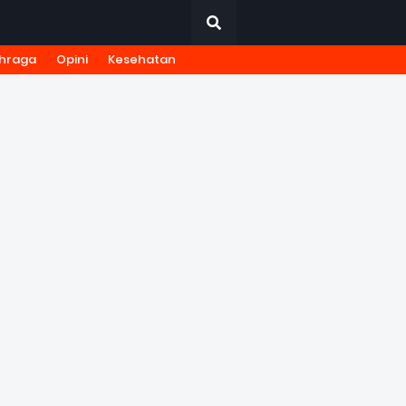
hraga
Opini
Kesehatan
URNALISTIK