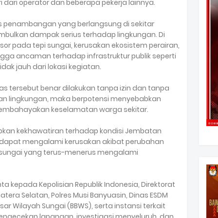
i dari operator dan beberapa pekerja lainnya.
s penambangan yang berlangsung di sekitar
mbulkan dampak serius terhadap lingkungan. Di
or pada tepi sungai, kerusakan ekosistem perairan,
ngga ancaman terhadap infrastruktur publik seperti
ak jauh dari lokasi kegiatan.
tas tersebut benar dilakukan tanpa izin dan tanpa
n lingkungan, maka berpotensi menyebabkan
 membahayakan keselamatan warga sekitar.
kan kekhawatiran terhadap kondisi Jembatan
 dapat mengalami kerusakan akibat perubahan
an sungai yang terus-menerus mengalami
a kepada Kepolisian Republik Indonesia, Direktorat
atera Selatan, Polres Musi Banyuasin, Dinas ESDM
sar Wilayah Sungai (BBWS), serta instansi terkait
engecekan lapangan, investigasi menyeluruh, dan