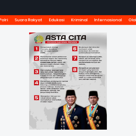
Polri
Suara Rakyat
Edukasi
Kriminal
Internasional
Ola
KSI
TARIF IKLAN
PEDOMAN MEDIA SIBER
KODE ETIK J