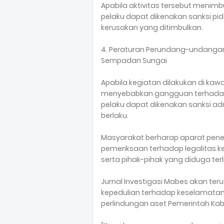
Apabila aktivitas tersebut menim
pelaku dapat dikenakan sanksi pi
kerusakan yang ditimbulkan.
4. Peraturan Perundang-undangan
Sempadan Sungai
Apabila kegiatan dilakukan di ka
menyebabkan gangguan terhadap fu
pelaku dapat dikenakan sanksi ad
berlaku.
Masyarakat berharap aparat pene
pemeriksaan terhadap legalitas k
serta pihak-pihak yang diduga te
Jurnal Investigasi Mabes akan ter
kepedulian terhadap keselamatan 
perlindungan aset Pemerintah Kab