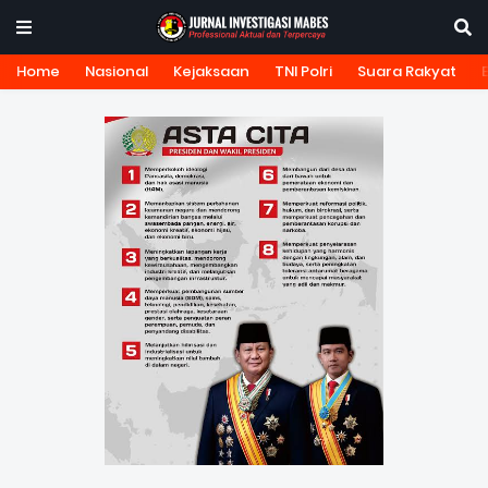
Home
Nasional
Kejaksaan
TNI Polri
Suara Rakyat