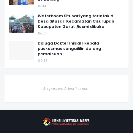
16.44
Waterboom Situsari yang terletak di
Desa Situsari Kecamatan Cisurupan
Kabupaten Garut ,Resmi dibuka
15.03
Diduga Dokter Inisial I kepala
puskesmas sungaililin dalang
pemalsuan
00.35
Responsive Advertisement