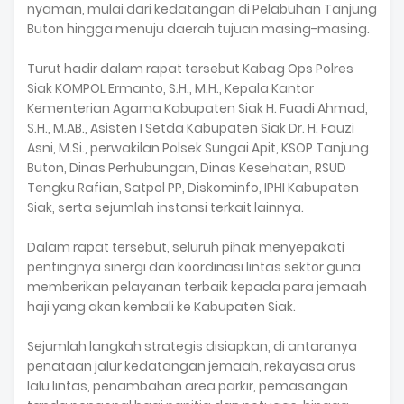
nyaman, mulai dari kedatangan di Pelabuhan Tanjung
Buton hingga menuju daerah tujuan masing-masing.
‎Turut hadir dalam rapat tersebut Kabag Ops Polres
Siak KOMPOL Ermanto, S.H., M.H., Kepala Kantor
Kementerian Agama Kabupaten Siak H. Fuadi Ahmad,
S.H., M.AB., Asisten I Setda Kabupaten Siak Dr. H. Fauzi
Asni, M.Si., perwakilan Polsek Sungai Apit, KSOP Tanjung
Buton, Dinas Perhubungan, Dinas Kesehatan, RSUD
Tengku Rafian, Satpol PP, Diskominfo, IPHI Kabupaten
Siak, serta sejumlah instansi terkait lainnya.
‎Dalam rapat tersebut, seluruh pihak menyepakati
pentingnya sinergi dan koordinasi lintas sektor guna
memberikan pelayanan terbaik kepada para jemaah
haji yang akan kembali ke Kabupaten Siak.
‎Sejumlah langkah strategis disiapkan, di antaranya
penataan jalur kedatangan jemaah, rekayasa arus
lalu lintas, penambahan area parkir, pemasangan