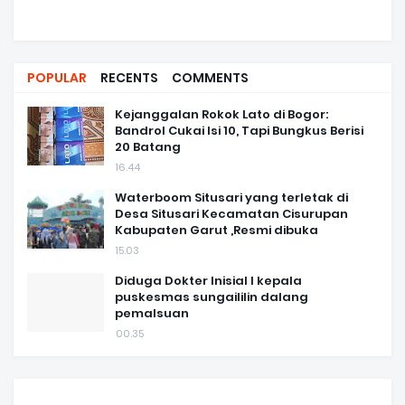
POPULAR
RECENTS
COMMENTS
Kejanggalan Rokok Lato di Bogor:
Bandrol Cukai Isi 10, Tapi Bungkus Berisi
20 Batang
16.44
Waterboom Situsari yang terletak di
Desa Situsari Kecamatan Cisurupan
Kabupaten Garut ,Resmi dibuka
15.03
Diduga Dokter Inisial I kepala
puskesmas sungaililin dalang
pemalsuan
00.35