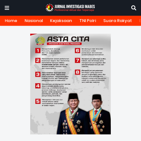
Home
Nasional
Kejaksaan
TNI Polri
Suara Rakyat