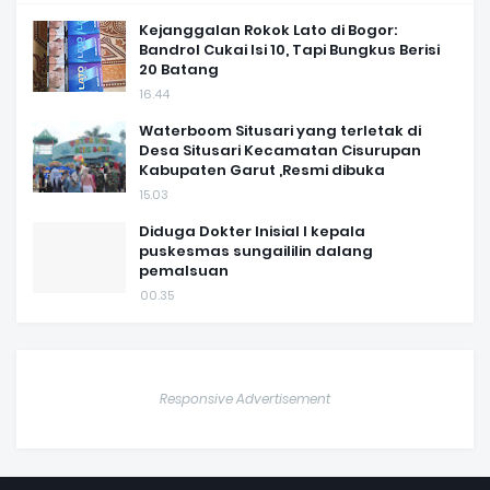
Kejanggalan Rokok Lato di Bogor:
Bandrol Cukai Isi 10, Tapi Bungkus Berisi
20 Batang
16.44
Waterboom Situsari yang terletak di
Desa Situsari Kecamatan Cisurupan
Kabupaten Garut ,Resmi dibuka
15.03
Diduga Dokter Inisial I kepala
puskesmas sungaililin dalang
pemalsuan
00.35
Responsive Advertisement