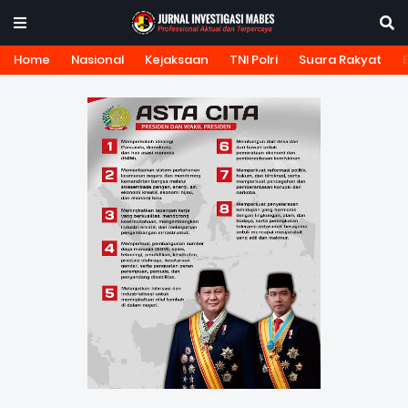
Home
Nasional
Kejaksaan
TNI Polri
Suara Rakyat