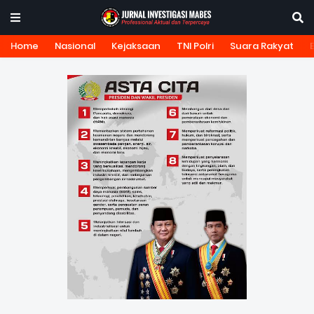
Home
Nasional
Kejaksaan
TNI Polri
Suara Rakyat