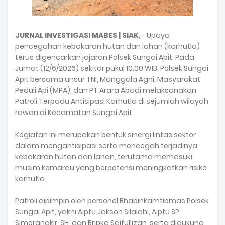
JURNAL INVESTIGASI MABES | SIAK,
– Upaya
pencegahan kebakaran hutan dan lahan (karhutla)
terus digencarkan jajaran Polsek Sungai Apit. Pada
Jumat (12/6/2026) sekitar pukul 10.00 WIB, Polsek Sungai
Apit bersama unsur TNI, Manggala Agni, Masyarakat
Peduli Api (MPA), dan PT Arara Abadi melaksanakan
Patroli Terpadu Antisipasi Karhutla di sejumlah wilayah
rawan di Kecamatan Sungai Apit.
‎Kegiatan ini merupakan bentuk sinergi lintas sektor
dalam mengantisipasi serta mencegah terjadinya
kebakaran hutan dan lahan, terutama memasuki
musim kemarau yang berpotensi meningkatkan risiko
karhutla.
‎Patroli dipimpin oleh personel Bhabinkamtibmas Polsek
Sungai Apit, yakni Aiptu Jakson Silalahi, Aiptu SP
Simorangkir, SH, dan Bripka Saifullizan, serta didukung