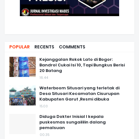
POPULAR
RECENTS
COMMENTS
Kejanggalan Rokok Lato di Bogor:
Bandrol Cukai Isi 10, Tapi Bungkus Berisi
20 Batang
16.44
Waterboom Situsari yang terletak di
Desa Situsari Kecamatan Cisurupan
Kabupaten Garut ,Resmi dibuka
15.03
Diduga Dokter Inisial I kepala
puskesmas sungaililin dalang
pemalsuan
00.35