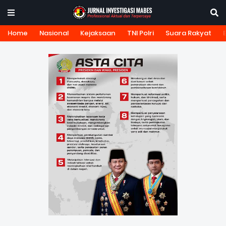
Home
Nasional
Kejaksaan
TNI Polri
Suara Rakyat