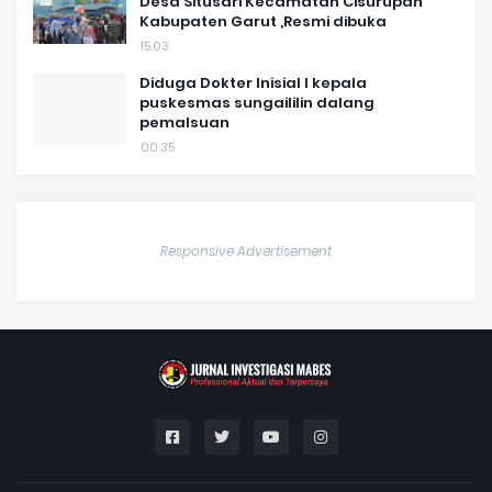
Desa Situsari Kecamatan Cisurupan
Kabupaten Garut ,Resmi dibuka
15.03
Diduga Dokter Inisial I kepala
puskesmas sungaililin dalang
pemalsuan
00.35
Responsive Advertisement