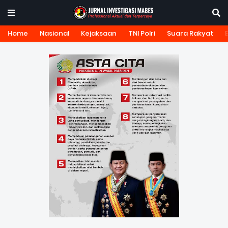
Home
Nasional
Kejaksaan
TNI Polri
Suara Rakyat