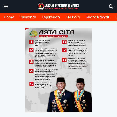
Home
Nasional
Kejaksaan
TNI Polri
Suara Rakyat