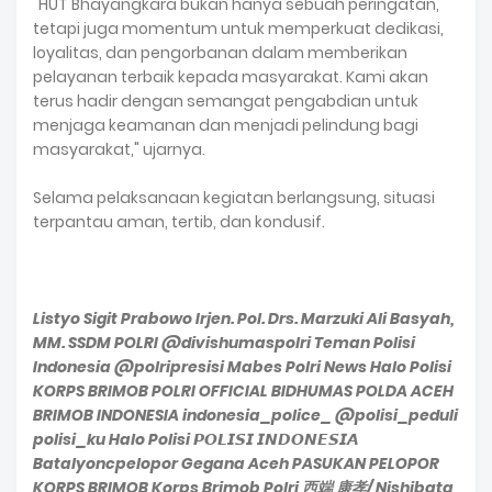
"HUT Bhayangkara bukan hanya sebuah peringatan,
tetapi juga momentum untuk memperkuat dedikasi,
loyalitas, dan pengorbanan dalam memberikan
pelayanan terbaik kepada masyarakat. Kami akan
terus hadir dengan semangat pengabdian untuk
menjaga keamanan dan menjadi pelindung bagi
masyarakat," ujarnya.
Selama pelaksanaan kegiatan berlangsung, situasi
terpantau aman, tertib, dan kondusif.
Listyo Sigit Prabowo Irjen. Pol. Drs. Marzuki Ali Basyah,
MM. SSDM POLRI @divishumaspolri Teman Polisi
Indonesia @polripresisi Mabes Polri News Halo Polisi
KORPS BRIMOB POLRI OFFICIAL BIDHUMAS POLDA ACEH
BRIMOB INDONESIA indonesia_police_ @polisi_peduli
polisi_ku Halo Polisi 𝙋𝙊𝙇𝙄𝙎𝙄 𝙄𝙉𝘿𝙊𝙉𝙀𝙎𝙄𝘼
Batalyoncpelopor Gegana Aceh PASUKAN PELOPOR
KORPS BRIMOB Korps Brimob Polri 西端 康孝/ Nishibata