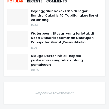
POPULAR
RECENTS
COMMENTS
Kejanggalan Rokok Lato di Bogor:
Bandrol Cukai Isi 10, Tapi Bungkus Berisi
20 Batang
16.44
Waterboom Situsari yang terletak di
Desa Situsari Kecamatan Cisurupan
Kabupaten Garut ,Resmi dibuka
15.03
Diduga Dokter Inisial I kepala
puskesmas sungaililin dalang
pemalsuan
00.35
Responsive Advertisement