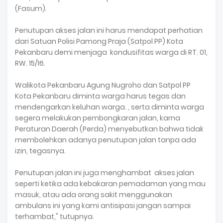
(Fasum).
Penutupan akses jalan ini harus mendapat perhatian
dari Satuan Polisi Pamong Praja (Satpol PP) Kota
Pekanbaru demi menjaga kondusifitas warga di RT. 01,
RW. 15/16.
Walikota Pekanbaru Agung Nugroho dan Satpol PP
Kota Pekanbaru diminta warga harus tegas dan
mendengarkan keluhan warga. , serta diminta warga
segera melakukan pembongkaran jalan, karna
Peraturan Daerah (Perda) menyebutkan bahwa tidak
membolehkan adanya penutupan jalan tanpa ada
izin, tegasnya.
Penutupan jalan ini juga menghambat akses jalan
seperti ketika ada kebakaran pemadaman yang mau
masuk, atau ada orang sakit menggunakan
ambulans ini yang kami antisipasi jangan sampai
terhambat," tutupnya.