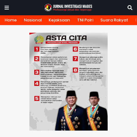
Home
Nasional
Kejaksaan
TNI Polri
Suara Rakyat