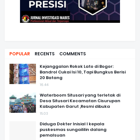
POPULAR
RECENTS
COMMENTS
Kejanggalan Rokok Lato di Bogor:
Bandrol Cukai Isi 10, Tapi Bungkus Berisi
20 Batang
16.44
Waterboom Situsari yang terletak di
Desa Situsari Kecamatan Cisurupan
Kabupaten Garut ,Resmi dibuka
15.03
Diduga Dokter Inisial I kepala
puskesmas sungaililin dalang
pemalsuan