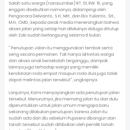
Salah satu warga (narasumber) RT. 01, RW. 15, yang
enggan disebutkan namanya, didampingi oleh
Pengacara Delvianto., S.H., MH., dan Eko Yulianto., SH.,.
M.H., CMD., kepada awak media menerangkan bahwa
akses jalan yang setiap hari dilaluinya diduga ditutup
oleh Zaki sudah berlangsung selama 6 bulan.
" Penutupan Jalan itu menggunakan tembok serta
seng secara permanen. Tak hanya aktivitas warga
dan akses anak bersekolah terganggu, dampak
lainnya juga terhadap warga yang memiliki
kendaraan roda empat maupun roda dua juga tidak
dapat melintas jalan tersebut", ungkapnya.
Lanjutnya, Kami menyayangkan ada penutupan jalan
tersebut. Menurutnya, jika memang jalan itu dari dulu
diperuntukkan untuk jalan umum mengapa baru
sekarang dilakukan penutupan, karena Jalan itu
sudah ada dari dlu sebelum Pujasera dibangun dan
tanah tersebut sudah dihibakan oleh pemilik tanah