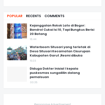
POPULAR
RECENTS
COMMENTS
Kejanggalan Rokok Lato di Bogor:
Bandrol Cukai Isi 10, Tapi Bungkus Berisi
20 Batang
16.44
Waterboom Situsari yang terletak di
Desa Situsari Kecamatan Cisurupan
Kabupaten Garut ,Resmi dibuka
15.03
Diduga Dokter Inisial I kepala
puskesmas sungaililin dalang
pemalsuan
00.35
Responsive Advertisement