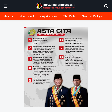
Home
Nasional
Kejaksaan
TNI Polri
Suara Rakyat