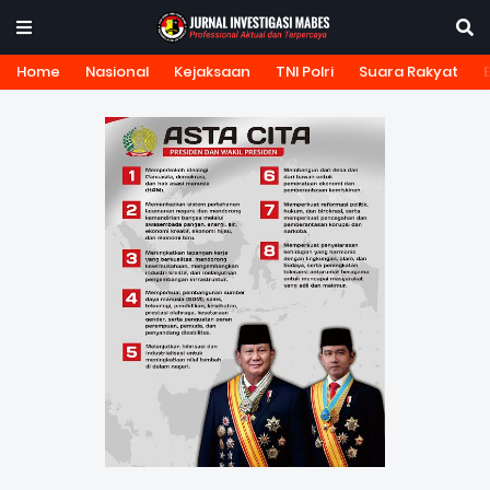
Home
Nasional
Kejaksaan
TNI Polri
Suara Rakyat