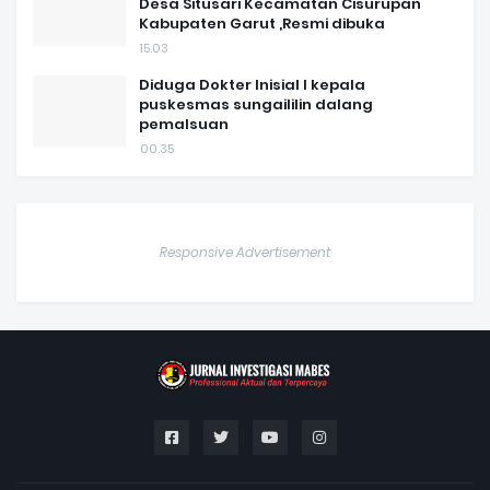
Desa Situsari Kecamatan Cisurupan
Kabupaten Garut ,Resmi dibuka
15.03
Diduga Dokter Inisial I kepala
puskesmas sungaililin dalang
pemalsuan
00.35
Responsive Advertisement