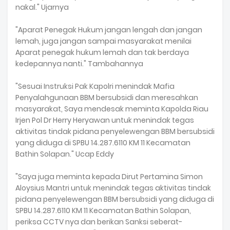
nakal." Ujarnya
"Aparat Penegak Hukum jangan lengah dan jangan
lemah, juga jangan sampai masyarakat menilai
Aparat penegak hukum lemah dan tak berdaya
kedepannya nanti." Tambahannya
"Sesuai Instruksi Pak Kapolri menindak Mafia
Penyalahgunaan BBM bersubsidi dan meresahkan
masyarakat, Saya mendesak meminta Kapolda Riau
Irjen Pol Dr Herry Heryawan untuk menindak tegas
aktivitas tindak pidana penyelewengan BBM bersubsidi
yang diduga di SPBU 14.287.6110 KM 11 Kecamatan
Bathin Solapan." Ucap Eddy
"Saya juga meminta kepada Dirut Pertamina Simon
Aloysius Mantri untuk menindak tegas aktivitas tindak
pidana penyelewengan BBM bersubsidi yang diduga di
SPBU 14.287.6110 KM 11 Kecamatan Bathin Solapan,
periksa CCTV nya dan berikan Sanksi seberat-