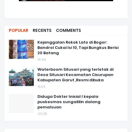
POPULAR
RECENTS
COMMENTS
Kejanggalan Rokok Lato di Bogor:
Bandrol Cukai Isi 10, Tapi Bungkus Berisi
20 Batang
16.44
Waterboom Situsari yang terletak di
Desa Situsari Kecamatan Cisurupan
Kabupaten Garut ,Resmi dibuka
15.03
Diduga Dokter Inisial I kepala
puskesmas sungaililin dalang
pemalsuan
00.35