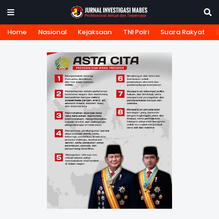
Home
Nasional
Kejaksaan
TNI Polri
Suara Rakyat