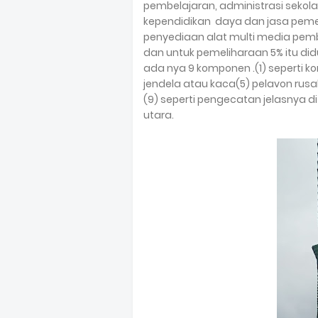
pembelajaran, administrasi seko
kependidikan daya dan jasa peme
penyediaan alat multi media pe
dan untuk pemeliharaan 5% itu did
ada nya 9 komponen .(1) seperti ko
jendela atau kaca(5) pelavon rusak
(9) seperti pengecatan jelasnya 
utara.