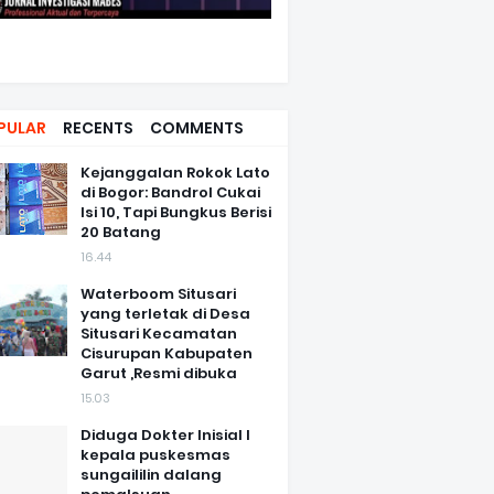
PULAR
RECENTS
COMMENTS
Kejanggalan Rokok Lato
di Bogor: Bandrol Cukai
Isi 10, Tapi Bungkus Berisi
20 Batang
16.44
Waterboom Situsari
yang terletak di Desa
Situsari Kecamatan
Cisurupan Kabupaten
Garut ,Resmi dibuka
15.03
Diduga Dokter Inisial I
kepala puskesmas
sungaililin dalang