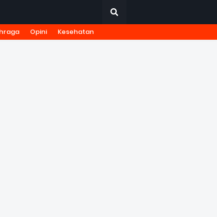
hraga
Opini
Kesehatan
URNALISTIK