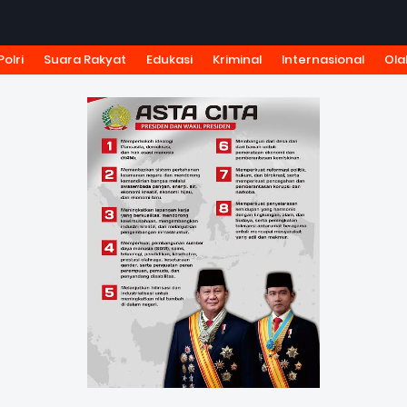
Polri
Suara Rakyat
Edukasi
Kriminal
Internasional
Ola
KSI
TARIF IKLAN
PEDOMAN MEDIA SIBER
KODE ETIK J