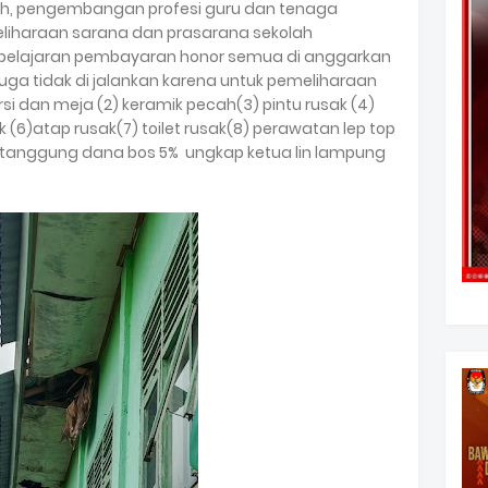
lah, pengembangan profesi guru dan tenaga
liharaan sarana dan prasarana sekolah
mbelajaran pembayaran honor semua di anggarkan
uga tidak di jalankan karena untuk pemeliharaan
rsi dan meja (2) keramik pecah(3) pintu rusak (4)
 (6)atap rusak(7) toilet rusak(8) perawatan lep top
ditanggung dana bos 5% ungkap ketua lin lampung