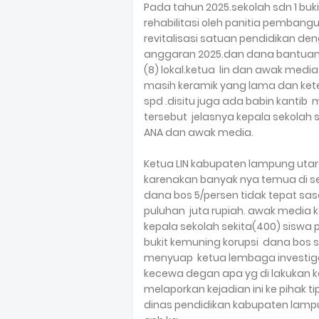
Pada tahun 2025.sekolah sdn 1 b
rehabilitasi oleh panitia pemban
revitalisasi satuan pendidikan 
anggaran 2025.dan dana bantuan p
(8) lokal.ketua lin dan awak medi
masih keramik yang lama dan kete
spd .disitu juga ada babin kantib
tersebut jelasnya kepala sekolah sd
ANA dan awak media.
Ketua LIN kabupaten lampung utar
karenakan banyak nya temua di se
dana bos 5/persen tidak tepat sa
puluhan juta rupiah. awak media k
kepala sekolah sekita(400) siswa 
bukit kemuning korupsi dana bos 
menyuap ketua lembaga investigas
kecewa degan apa yg di lakukan kep
melaporkan kejadian ini ke pihak
dinas pendidikan kabupaten lamp