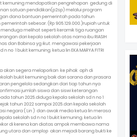
ukit kemuning mendapatkan pengrehapan gedung di
gunan satuan pendidikan(p2sp) melalui program
dengan dana bantuan pemerintah pada tahun
emerintah sebesar. (Rp 905.129.000.)rupiah untuk
a menduga melihat seperti keramik tiga ruangan
rangan dari kepala sekolah atas nama ibu RIASIH
 mas dan Babinsa yg ikut. mengawasi pekerjaan
 n no 1 bukit kemuning. ketua lin EKA MARYA FITRI
a akan segera melaporkan ke pihak aph di
kolah bukit kemuning baik dari sarana dan prasara
saran pengelola sedangkan dari tiap tahun nya
onfirmasi jumlah siswa dan siswi keterangan
pada tahun 2025.diduga kepala sekolah sd n no 1
sejak tahun 2022 sampai 2025.dan kepala sekolah
i negara ( Lin ) dan awak media ketua lin merasa
ala sekolah sd n no 1 bukit kemuning. ketua lin
 tipikor di kerena kan diatas ampok membawa nama
ung utara dan amplop akan mejadi barang bukti ke