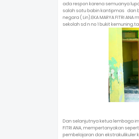
ada respon karena semuanya lupa
salah satu babin kantipmas dan 
negara ( Lin).EKA MARYA FITRI ANA 
sekolah sd n no 1 bukit kemuning.t
Dan selanjutnya ketua lembaga in
FITRI ANA, mempertanyakan seper
pembelajaran dan ekstrakulikuler