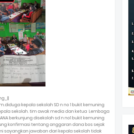
g_||
om.diduga kepala sekolah SD n no 1 bukit kemuning
kepala sekolah. tim awak media dan ketua Lembaga
 ANA berkunjung disekolah sd n no1 bukit kemuning
ung konfirmasi tentang anggaran dana bos sejak
mi sayangkan jawaban dari kepala sekolah tidak