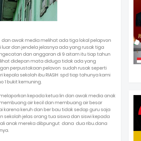
NA dan awak media melihat ada tiga lokal pelapvon
i luar dan jendela jelasnya ada yang rusak tiga
ngecatan dan anggaran di 9 aitam itu tiap tahun
lihat didepan mata diduga tidak ada yang
angan perpustakaan pelavon sudah rusak seperti
i kepala sekolah ibu RIASIH spd tiap tahunya kami
no 1 bukit kemuning.
 melaporkan kepada ketua lin dan awak media anak
k membuang air kecil dan membuang air besar
kai karena keruh dan ber bau tidak sedap guru saja
 sekolah jelas orang tua siswa dan siswi kepada
kali anak mereka dibpungut dana dua ribu.dana
inya.