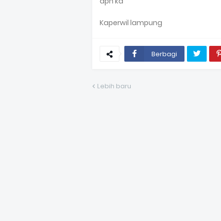
aph ka
Kaperwil lampung
Berbagi
Lebih baru