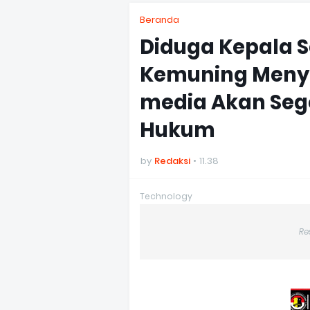
Beranda
Diduga Kepala Se
Kemuning Menyu
media Akan Sege
Hukum
by
Redaksi
11.38
Technology
Re