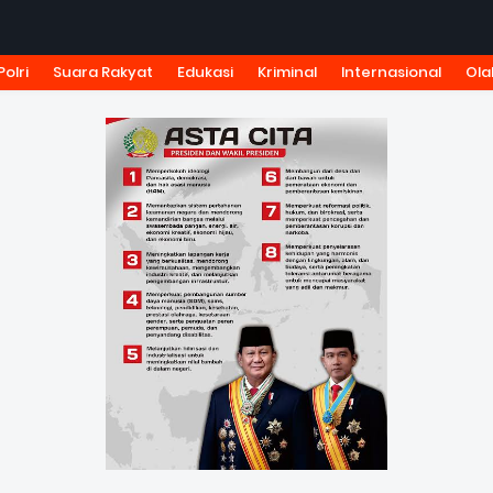
Polri
Suara Rakyat
Edukasi
Kriminal
Internasional
Ola
KSI
TARIF IKLAN
PEDOMAN MEDIA SIBER
KODE ETIK J