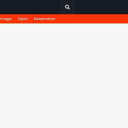
hraga
Opini
Kesehatan
URNALISTIK