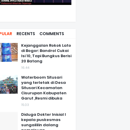
PULAR
RECENTS
COMMENTS
Kejanggalan Rokok Lato
di Bogor: Bandrol Cukai
Isi 10, Tapi Bungkus Berisi
20 Batang
16.44
Waterboom Situsari
yang terletak di Desa
Situsari Kecamatan
Cisurupan Kabupaten
Garut ,Resmi dibuka
15.03
Diduga Dokter Inisial I
kepala puskesmas
sungaililin dalang