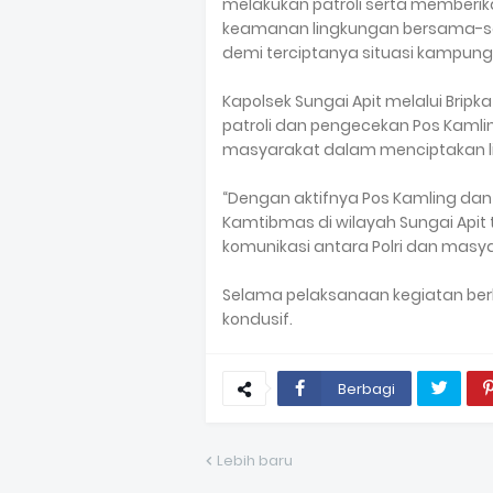
melakukan patroli serta memberi
keamanan lingkungan bersama-sam
demi terciptanya situasi kampun
Kapolsek Sungai Apit melalui Bri
patroli dan pengecekan Pos Kamli
masyarakat dalam menciptakan l
“Dengan aktifnya Pos Kamling dan 
Kamtibmas di wilayah Sungai Apit
komunikasi antara Polri dan masya
Selama pelaksanaan kegiatan berl
kondusif.
Berbagi
Lebih baru