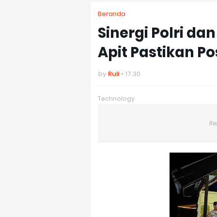
Beranda
Sinergi Polri da
Apit Pastikan Po
by
Ruli
17.30
Technology
Re