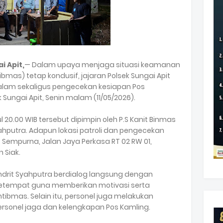
i Apit,
— Dalam upaya menjaga situasi keamanan
mas) tetap kondusif, jajaran Polsek Sungai Apit
alam sekaligus pengecekan kesiapan Pos
 Sungai Apit, Senin malam (11/05/2026).
l 20.00 WIB tersebut dipimpin oleh P.S Kanit Binmas
Syahputra. Adapun lokasi patroli dan pengecekan
t Sempurna, Jalan Jaya Perkasa RT 02 RW 01,
 Siak.
Ondrit Syahputra berdialog langsung dengan
etempat guna memberikan motivasi serta
mas. Selain itu, personel juga melakukan
rsonel jaga dan kelengkapan Pos Kamling.