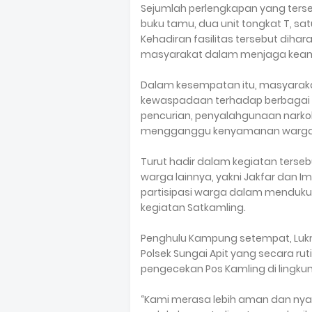
Sejumlah perlengkapan yang tersed
buku tamu, dua unit tongkat T, sat
Kehadiran fasilitas tersebut di
masyarakat dalam menjaga keam
Dalam kesempatan itu, masyaraka
kewaspadaan terhadap berbagai p
pencurian, penyalahgunaan narkob
mengganggu kenyamanan warga
Turut hadir dalam kegiatan ters
warga lainnya, yakni Jakfar dan 
partisipasi warga dalam menduku
kegiatan Satkamling.
Penghulu Kampung setempat, Lukm
Polsek Sungai Apit yang secara ru
pengecekan Pos Kamling di lingk
“Kami merasa lebih aman dan nyam