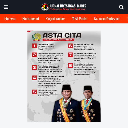
Home
Nasional
Kejaksaan
TNI Polri
Suara Rakyat