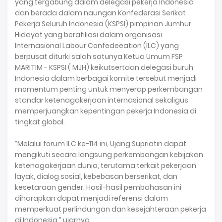
yang tergabung dalam delegasi pekerja Indonesia
dan berada dalam naungan Konfederasi Serikat
Pekerja Seluruh Indonesia (KSPSI) pimpinan Jumhur
Hidayat yang berafiliasi dalam organisasi
Internasional Labour Confedeeation (ILC) yang
berpusat diturki salah satunya Ketua Umum FSP
MARITIM - KSPSI ( MJH) keikutsertaan delegasi buruh
Indonesia dalam berbagai komite tersebut menjadi
momentum penting untuk menyerap perkembangan
standar ketenagakerjaan internasional sekaligus
memperjuangkan kepentingan pekerja Indonesia di
tingkat global.
“Melalui forum ILC ke-114 ini, Ujang Supriatin dapat
mengikuti secara langsung perkembangan kebijakan
ketenagakerjaan dunia, terutama terkait pekerjaan
layak, dialog sosial, kebebasan berserikat, dan
kesetaraan gender. Hasil-hasil pembahasan ini
diharapkan dapat menjadi referensi dalam
memperkuat perlindungan dan kesejahteraan pekerja
di Indonesia,” ujarnya.