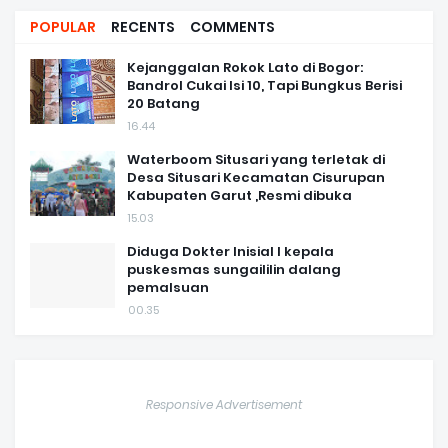
POPULAR
RECENTS
COMMENTS
Kejanggalan Rokok Lato di Bogor:
Bandrol Cukai Isi 10, Tapi Bungkus Berisi
20 Batang
16.44
Waterboom Situsari yang terletak di
Desa Situsari Kecamatan Cisurupan
Kabupaten Garut ,Resmi dibuka
15.03
Diduga Dokter Inisial I kepala
puskesmas sungaililin dalang
pemalsuan
00.35
Responsive Advertisement