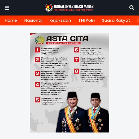
Home
Nasional
Kejaksaan
TNI Polri
Suara Rakyat