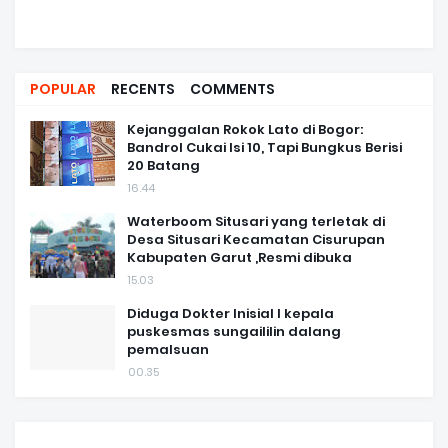
POPULAR
RECENTS
COMMENTS
Kejanggalan Rokok Lato di Bogor:
Bandrol Cukai Isi 10, Tapi Bungkus Berisi
20 Batang
16.44
Waterboom Situsari yang terletak di
Desa Situsari Kecamatan Cisurupan
Kabupaten Garut ,Resmi dibuka
15.03
Diduga Dokter Inisial I kepala
puskesmas sungaililin dalang
pemalsuan
00.35