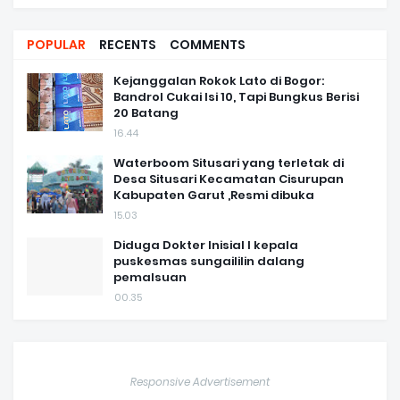
POPULAR
RECENTS
COMMENTS
Kejanggalan Rokok Lato di Bogor:
Bandrol Cukai Isi 10, Tapi Bungkus Berisi
20 Batang
16.44
Waterboom Situsari yang terletak di
Desa Situsari Kecamatan Cisurupan
Kabupaten Garut ,Resmi dibuka
15.03
Diduga Dokter Inisial I kepala
puskesmas sungaililin dalang
pemalsuan
00.35
Responsive Advertisement