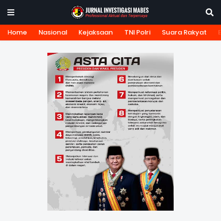
Home
Nasional
Kejaksaan
TNI Polri
Suara Rakyat