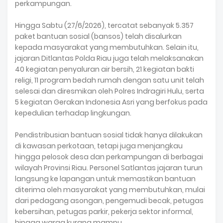
perkampungan.
Hingga Sabtu (27/6/2026), tercatat sebanyak 5.357
paket bantuan sosial (bansos) telah disalurkan
kepada masyarakat yang membutuhkan. Selain itu,
jajaran Ditlantas Polda Riau juga telah melaksanakan
40 kegiatan penyaluran air bersih, 21 kegiatan bakti
religi, 11 program bedah rumah dengan satu unit telah
selesai dan diresmikan oleh Polres Indragiri Hulu, serta
5 kegiatan Gerakan Indonesia Asri yang berfokus pada
kepedulian terhadap lingkungan.
Pendistribusian bantuan sosial tidak hanya dilakukan
di kawasan perkotaan, tetapi juga menjangkau
hingga pelosok desa dan perkampungan di berbagai
wilayah Provinsi Riau. Personel Satlantas jajaran turun
langsung ke lapangan untuk memastikan bantuan
diterima oleh masyarakat yang membutuhkan, mulai
dari pedagang asongan, pengemudi becak, petugas
kebersihan, petugas parkir, pekerja sektor informal,
hingga warga kurang mampu.